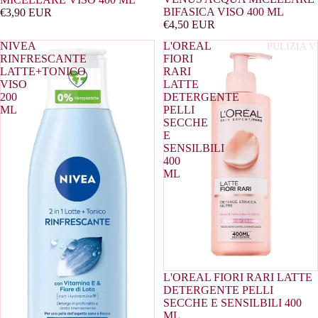
PIASTRE P
BIFASICA VISO 400 ML
€3,90 EUR
CAPELLI
€4,50 EUR
NIVEA
L'OREAL
PROTETTI
PULIZIA V
RINFRESCANTE
FIORI
PER CAPEL
LATTE+TONICO
RARI
VISO
LATTE
RISTRUTT
200
DETERGENTE
NTE PER
ML
PELLI
SECCHE
CAPELLI
E
SCHIUMA 
SENSILBILI
400
CAPELLI
ML
ACCESSOR
L'OREAL FIORI RARI LATTE
DETERGENTE PELLI
SECCHE E SENSILBILI 400
ML