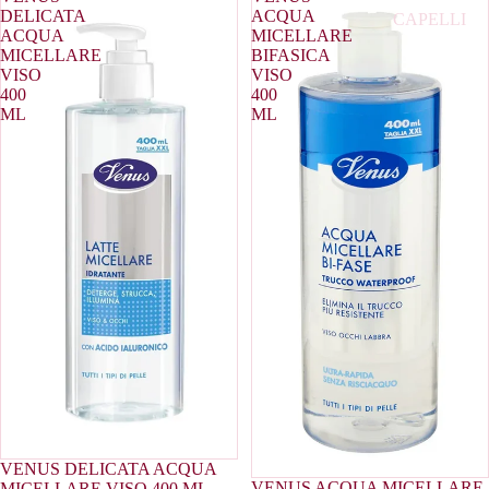
DELICATA
ACQUA
CAPELLI
ACQUA
MICELLARE
CERA PER
MICELLARE
BIFASICA
VISO
VISO
CAPELLI
400
400
ML
ML
CREME PE
CAPELLI
DECOLOR
CAPELLI
FIALE
ANTICADU
GELATINA 
CAPELLI
LACCA PE
CAPELLI
MASCHER
PER CAPEL
VENUS DELICATA ACQUA
VENUS ACQUA MICELLARE
MICELLARE VISO 400 ML