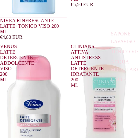
€5,50 EUR
NIVEA RINFRESCANTE
LATTE+TONICO VISO 200
ML
SAPONE
€4,80 EUR
LAVAVISO
VENUS
CLINIANS
TONICO VI
LATTE
ATTIVA
DETERGENTE
ANTISTRESS
ACQUA
ADDOLCENTE
LATTE
VISO
DETERGENTE
MICELLAR
200
IDRATANTE
LATTE
ML
200
ML
DETERGEN
MASCHER
VISO