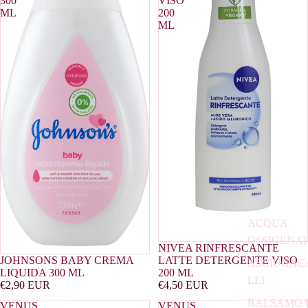
300
VISO
ML
200
ML
ACQUA
OSSIGENA
NIVEA RINFRESCANTE
Esaurito
JOHNSONS BABY CREMA
LATTE DETERGENTE VISO
ASCIUGAC
LIQUIDA 300 ML
200 ML
LLI
€2,90 EUR
€4,50 EUR
BALSAMO 
VENUS
VENUS