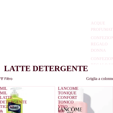
ACQUE
PROFUMAT
CONFEZIO
REGALO
DONNA
CONFEZIO
REGALO U
LATTE DETERGENTE
DOPOBAR
Griglia a colonn
Filtro
PROFUMI
BAMBINO
MIL
LANCOME
MIL
TONIQUE
PROFUMI
LATTE
CONFORT
DETERGENTE
TONICO
UOMO
TIGLIO
VISO
PROFUMI
&
400