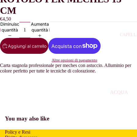
REGALO
CM
DONNA
€4,50
CONFEZIO
Diminuisci
Aumenta
quantità
quantità
REGALO U
CAPELL
DOPOBAR
Aggiungi al carrello
PROFUMI
BAMBINO
Altre opzioni di pagamento
Carta stagnola professionale per meches con astuccio. Alluminio per
PROFUMI
colore perfetto per tutte le tecniche di colorazione.
UOMO
PROFUMI
ACQUA
DONNA
OSSIGENA
PROFUMI
ASCIUGAC
ARABI
LLI
You may also like
BALSAMO 
Policy e Resi
CAPELLI