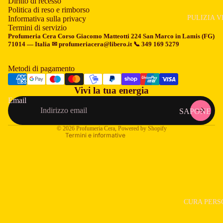
Diritto di recesso
Politica di reso e rimborso
CERA PER
PULIZIA V
Informativa sulla privacy
CAPELLI
Termini di servizio
Informativa sui rimborsi
Profumeria Cera
Corso Giacomo Matteotti 224 San Marco in Lamis (FG)
CREME PE
71014 — Italia ✉ profumeriacera@libero.it 📞 349 169 5279
Informativa sulla privacy
CAPELLI
Termini e condizioni del servizio
Metodi di pagamento
DECOLOR
Informativa sulle spedizioni
CAPELLI
Vivi la tua energia
Informativa legale
FIALE
Email
Recapiti
SAPONE
ANTICADU
Informativa sulla cancellazione
LAVAVISO
GELATINA 
© 2026
Profumeria Cera
, Powered by Shopify
Termini e informative
TONICO VI
CAPELLI
ACQUA
LACCA PE
MICELLAR
CAPELLI
LATTE
MASCHER
DETERGEN
PER CAPEL
CURA PERS
MASCHER
PIASTRE P