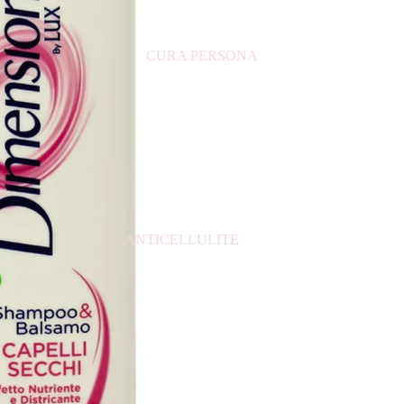
MASCHERA VISO
CURA PERSONA
ANTICELLULITE
ASSORBENTI
COTTON FIOC
CREMA CORPO
CREMA MANI
CREME BARBA