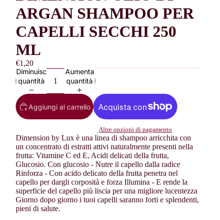
ARGAN SHAMPOO PER
CAPELLI SECCHI 250
ML
€1,20
Diminuisci
Aumenta
quantità
quantità
Aggiungi al carrello
Altre opzioni di pagamento
Dimension by Lux è una linea di shampoo arricchita con
un concentrato di estratti attivi naturalmente presenti nella
frutta: Vitamine C ed E, Acidi delicati della frutta,
Glucosio. Con glucosio - Nutre il capello dalla radice
Rinforza - Con acido delicato della frutta penetra nel
capello per dargli corposità e forza Illumina - E rende la
superficie del capello più liscia per una migliore lucentezza
Giorno dopo giorno i tuoi capelli saranno forti e splendenti,
pieni di salute.