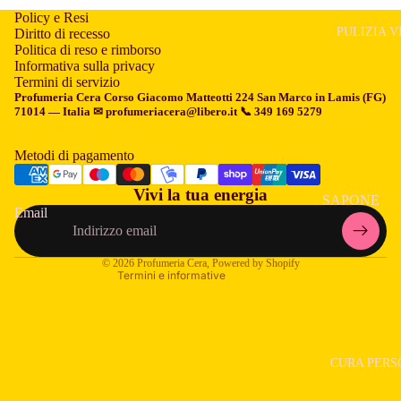
Policy e Resi
CERA PER
PULIZIA V
Diritto di recesso
CAPELLI
Politica di reso e rimborso
Informativa sulla privacy
CREME PE
Termini di servizio
Informativa sui rimborsi
Profumeria Cera
Corso Giacomo Matteotti 224 San Marco in Lamis (FG)
CAPELLI
71014 — Italia ✉ profumeriacera@libero.it 📞 349 169 5279
Informativa sulla privacy
DECOLOR
Termini e condizioni del servizio
CAPELLI
Metodi di pagamento
Informativa sulle spedizioni
FIALE
Vivi la tua energia
Informativa legale
SAPONE
ANTICADU
Email
Recapiti
LAVAVISO
GELATINA 
Informativa sulla cancellazione
TONICO VI
CAPELLI
© 2026
Profumeria Cera
, Powered by Shopify
Termini e informative
ACQUA
LACCA PE
MICELLAR
CAPELLI
LATTE
MASCHER
DETERGEN
PER CAPEL
CURA PERS
MASCHER
PIASTRE P