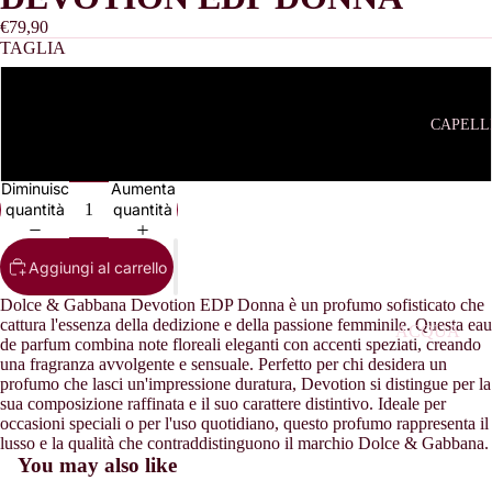
REGALO
€79,90
DONNA
TAGLIA
CONFEZIO
50 ML
REGALO U
CAPELL
DOPOBAR
100 ML
PROFUMI
Diminuisci
Aumenta
BAMBINO
quantità
quantità
PROFUMI
Aggiungi al carrello
UOMO
Dolce & Gabbana Devotion EDP Donna è un profumo sofisticato che
PROFUMI
cattura l'essenza della dedizione e della passione femminile. Questa eau
ACQUA
DONNA
de parfum combina note floreali eleganti con accenti speziati, creando
OSSIGENA
una fragranza avvolgente e sensuale. Perfetto per chi desidera un
PROFUMI
profumo che lasci un'impressione duratura, Devotion si distingue per la
ASCIUGAC
ARABI
sua composizione raffinata e il suo carattere distintivo. Ideale per
LLI
occasioni speciali o per l'uso quotidiano, questo profumo rappresenta il
lusso e la qualità che contraddistinguono il marchio Dolce & Gabbana.
BALSAMO 
You may also like
CAPELLI