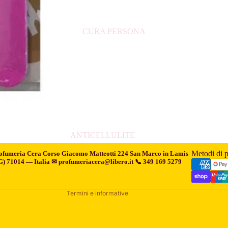
MASCHERA VISO
CURA PERSONA
Informativa sui rimborsi
Informativa sulla privacy
Termini e condizioni del servizio
Informativa sulle spedizioni
ANTICELLULITE
Informativa legale
ASSORBENTI
Metodi di 
ofumeria Cera
Corso Giacomo Matteotti 224 San Marco in Lamis
Recapiti
G) 71014 — Italia ✉ profumeriacera@libero.it 📞 349 169 5279
COTTON FIOC
Informativa sulla cancellazione
CREMA CORPO
Termini e informative
CREMA MANI
CREME BARBA