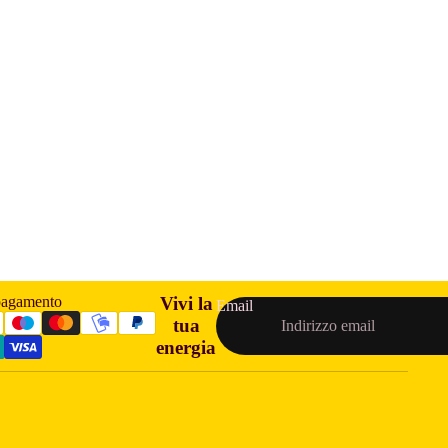
pagamento
Vivi la
Email
tua
energia