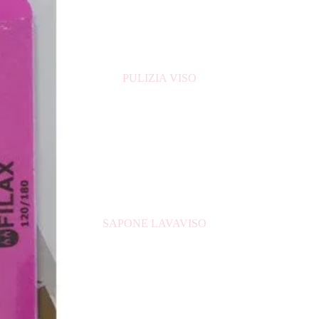
CERA PER CAPELLI
CREME PER CAPELLI
DECOLORANTE CAPELLI
PULIZIA VISO
FIALE ANTICADUTA
GELATINA PER CAPELLI
LACCA PER CAPELLI
MASCHERA PER CAPELLI
PIASTRE PER CAPELLI
PROTETTIVO PER CAPELLI
RISTRUTTURANTE PER CAPELLI
SAPONE LAVAVISO
SCHIUMA PER CAPELLI
TONICO VISO
ACCESSORI
ACQUA MICELLARE
LATTE
DETERGENTE