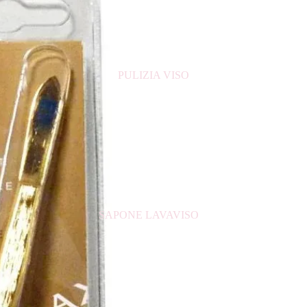
CERA PER CAPELLI
CREME PER CAPELLI
DECOLORANTE CAPELLI
PULIZIA VISO
FIALE ANTICADUTA
GELATINA PER CAPELLI
LACCA PER CAPELLI
MASCHERA PER CAPELLI
PIASTRE PER CAPELLI
PROTETTIVO PER CAPELLI
RISTRUTTURANTE PER CAPELLI
SAPONE LAVAVISO
SCHIUMA PER CAPELLI
TONICO VISO
ACCESSORI
ACQUA MICELLARE
LATTE
DETERGENTE