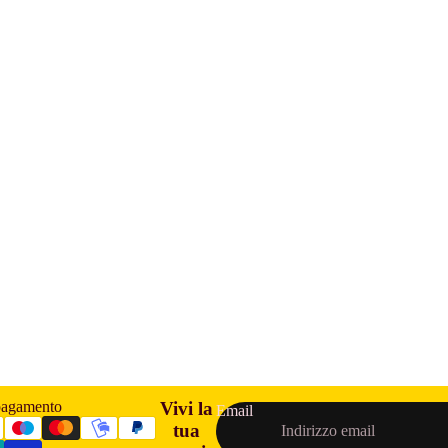
pagamento
Vivi la
Email
tua