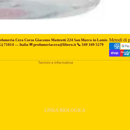
Informativa sui rimborsi
Informativa sulla privacy
Termini e condizioni del servizio
Informativa sulle spedizioni
Informativa legale
Metodi di 
ofumeria Cera
Corso Giacomo Matteotti 224 San Marco in Lamis
Recapiti
G) 71014 — Italia ✉ profumeriacera@libero.it 📞 349 169 5279
Informativa sulla cancellazione
Termini e informative
LINEA BIOLOGICA