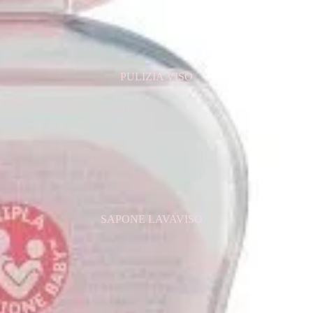
CERA PER CAPELLI
CREME PER CAPELLI
DECOLORANTE CAPELLI
PULIZIA VISO
FIALE ANTICADUTA
GELATINA PER CAPELLI
LACCA PER CAPELLI
MASCHERA PER CAPELLI
PIASTRE PER CAPELLI
PROTETTIVO PER CAPELLI
RISTRUTTURANTE PER CAPELLI
SAPONE LAVAVISO
SCHIUMA PER CAPELLI
TONICO VISO
ACCESSORI
ACQUA MICELLARE
LATTE
DETERGENTE