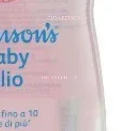
MASCHERA VISO
CURA PERSONA
ANTICELLULITE
ASSORBENTI
COTTON FIOC
CREMA CORPO
CREMA MANI
CREME BARBA