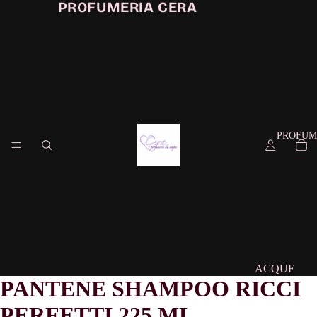
PROFUMERIA CERA
PROFUM
ACQUE
PANTENE SHAMPOO RICCI
PROFUMAT
PERFETTI 225 ML
CONFEZIO