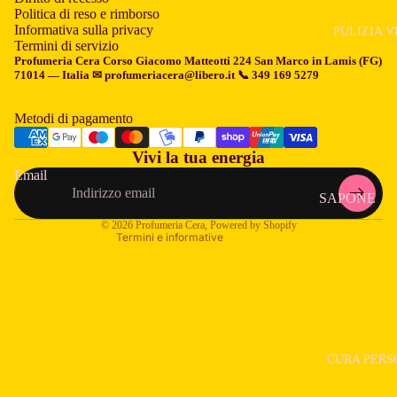
Politica di reso e rimborso
CERA PER
Informativa sulla privacy
PULIZIA V
Termini di servizio
CAPELLI
Informativa sui rimborsi
Profumeria Cera
Corso Giacomo Matteotti 224 San Marco in Lamis (FG)
71014 — Italia ✉ profumeriacera@libero.it 📞 349 169 5279
CREME PE
Informativa sulla privacy
CAPELLI
Termini e condizioni del servizio
Metodi di pagamento
DECOLOR
Informativa sulle spedizioni
CAPELLI
Vivi la tua energia
Informativa legale
Email
FIALE
Recapiti
SAPONE
ANTICADU
Informativa sulla cancellazione
LAVAVISO
© 2026
Profumeria Cera
, Powered by Shopify
GELATINA 
Termini e informative
TONICO VI
CAPELLI
ACQUA
LACCA PE
MICELLAR
CAPELLI
LATTE
MASCHER
DETERGEN
PER CAPEL
CURA PERS
MASCHER
PIASTRE P