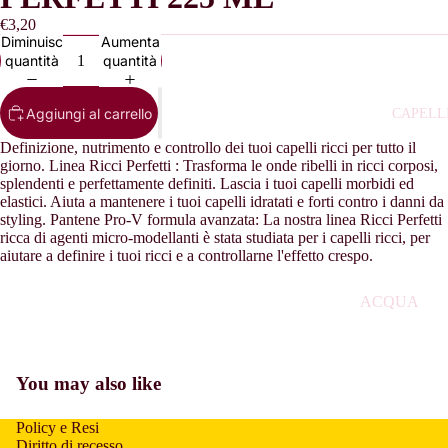
REGALO
€3,20
DONNA
Diminuisci
Aumenta
quantità
quantità
CONFEZIO
REGALO U
Aggiungi al carrello
CAPELL
DOPOBAR
Definizione, nutrimento e controllo dei tuoi capelli ricci per tutto il
PROFUMI
giorno. Linea Ricci Perfetti : Trasforma le onde ribelli in ricci corposi,
splendenti e perfettamente definiti. Lascia i tuoi capelli morbidi ed
BAMBINO
elastici. Aiuta a mantenere i tuoi capelli idratati e forti contro i danni da
styling. Pantene Pro-V formula avanzata: La nostra linea Ricci Perfetti
PROFUMI
ricca di agenti micro-modellanti è stata studiata per i capelli ricci, per
UOMO
aiutare a definire i tuoi ricci e a controllarne l'effetto crespo.
PROFUMI
ACQUA
DONNA
OSSIGENA
PROFUMI
ASCIUGAC
ARABI
You may also like
LLI
BALSAMO 
Policy e Resi
CAPELLI
Diritto di recesso